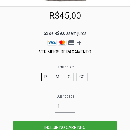
R$45,00
5
x de
R$9,00
sem juros
VER MEIOS DE PAGAMENTO
Tamanho
P
P
M
G
GG
Quantidade