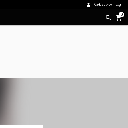
Cadastre-se
Login
0