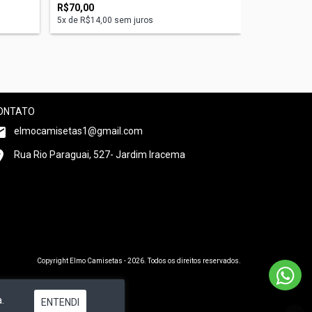
R$70,00
R$70,00
5
x de
R$14,00
sem juros
5
x de
R$14,0
ONTATO
elmocamisetas1@gmail.com
Rua Rio Paraguai, 527- Jardim Iracema
Copyright Elmo Camisetas - 2026. Todos os direitos reservados.
.
ENTENDI